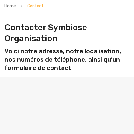
PRESTATIONS
Home
Contact
RÉALISATIONS
Conférence
Contacter Symbiose
CONTACT
Sonorisation
Organisation
Éclairage
Voici notre adresse, notre localisation,
Vidéo
nos numéros de téléphone, ainsi qu’un
Scène
formulaire de contact
Soirée et Mariage
Public address