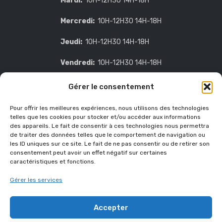
Mardi:
10H-12H30 14H-18H
Mercredi:
10H-12H30 14H-18H
Jeudi:
10H-12H30 14H-18H
Vendredi:
10H-12H30 14H-18H
Samedi:
sur demande
Gérer le consentement
Dimanche:
Fermé
Pour offrir les meilleures expériences, nous utilisons des technologies
CONTACT INFO
telles que les cookies pour stocker et/ou accéder aux informations
des appareils. Le fait de consentir à ces technologies nous permettra
de traiter des données telles que le comportement de navigation ou
13 Rue de la Porte Neuve
les ID uniques sur ce site. Le fait de ne pas consentir ou de retirer son
consentement peut avoir un effet négatif sur certaines
78810 Feucherolles
caractéristiques et fonctions.
Gérer les services
01 34 89 56 29
06 60 39 43 53
Accepter