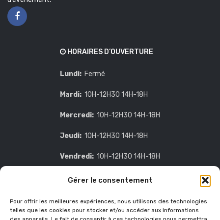
HORAIRES D’OUVERTURE
Lundi:
Fermé
Mardi:
10H-12H30 14H-18H
Mercredi:
10H-12H30 14H-18H
Jeudi:
10H-12H30 14H-18H
Vendredi:
10H-12H30 14H-18H
Samedi:
sur demande
Gérer le consentement
Dimanche:
Fermé
Pour offrir les meilleures expériences, nous utilisons des technologies
CONTACT INFO
telles que les cookies pour stocker et/ou accéder aux informations
des appareils. Le fait de consentir à ces technologies nous permettra