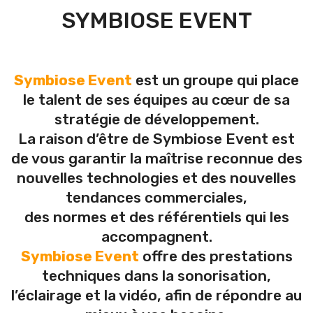
PRESTATIONS
SYMBIOSE EVENT
RÉALISATIONS
Conférence
CONTACT
Sonorisation
Symbiose Event
est un groupe qui place
Éclairage
le talent de ses équipes au cœur de sa
stratégie de développement.
Vidéo
La raison d’être de Symbiose Event est
Scène
de vous garantir la maîtrise reconnue des
Soirée et Mariage
nouvelles technologies et des nouvelles
tendances commerciales,
Public address
des normes et des référentiels qui les
accompagnent.
Symbiose Event
offre des prestations
techniques dans la sonorisation,
l’éclairage et la vidéo, afin de répondre au