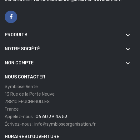
Sonorisation : Vente, Location, Organisation d'événement.
keyboard_arrow_down
PRODUITS
keyboard_arrow_down
NOTRE SOCIÉTÉ
keyboard_arrow_down
MON COMPTE
NOUS CONTACTER
Symbiose Vente
13 Rue de la Porte Neuve
78810 FEUCHEROLLES
France
Appelez-nous :
06 60 39 43 53
Écrivez-nous :
info@symbioseorganisation.fr