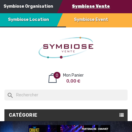
Symbiose Organisation
Symbiose Vente
Symbiose Location
Symbiose Event
Mon Panier
0
0,00 €
search
CATÉGORIE