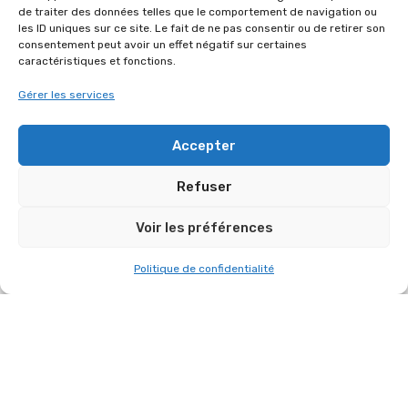
de traiter des données telles que le comportement de navigation ou
les ID uniques sur ce site. Le fait de ne pas consentir ou de retirer son
consentement peut avoir un effet négatif sur certaines
caractéristiques et fonctions.
MISE À JOUR APRÈS FORMATION DB
Gérer les services
TECHNOLOGIES
Accepter
Refuser
Voir les préférences
Politique de confidentialité
INSTALLATION TERMINÉE POUR LE CLUB
MED LE 12 JUIN 2023, DIVERS MICRO QLXD
SM58, CONSOLE NUMÉRIQUE, SET