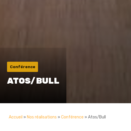
Conférence
ATOS/BULL
Accueil
»
Nos réalisations
»
Conférence
»
Atos/Bull