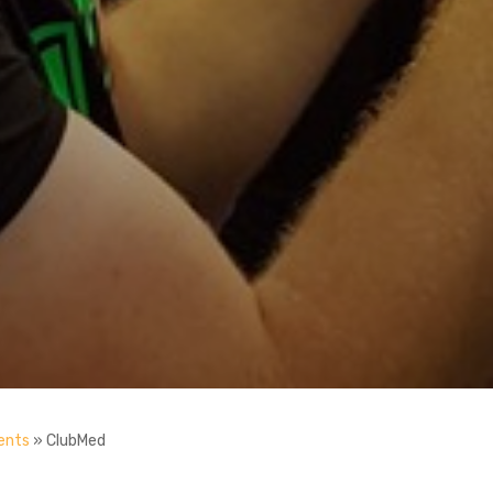
ents
»
ClubMed