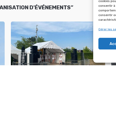
cookies pou
consentir à
ANISATION D'ÉVÉNEMENTS”
comportemen
consentir o
caractérist
Gérer les s
Ac
S-
FÊTE DE VILLEPREUX LE 27 JUIN 2026
CEMENTS DE PRODUIT”