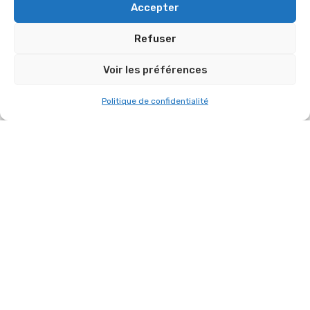
Accepter
8 novembre 2025
Refuser
AUTRES RÉFÉRENCES DANS
Voir les préférences
“NOUVEAUTÉ MATÉRIELS”
Politique de confidentialité
DÉCOUVREZ NOTRE NOUVEL ENTREPÔT
DE FEUCHEROLLES !
6 septembre 2025