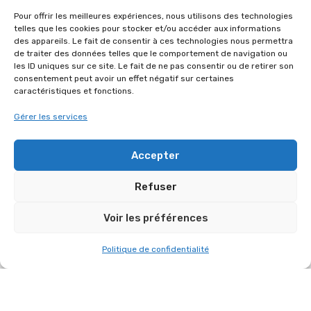
FONTENAY-LE-FLEURY, NOUS AVONS
Pour offrir les meilleures expériences, nous utilisons des technologies
ASSURÉ L’INSTALLATION SON ET LUMIÈRE
telles que les cookies pour stocker et/ou accéder aux informations
DU GYMNASE LOUIS PERGAUD.
des appareils. Le fait de consentir à ces technologies nous permettra
de traiter des données telles que le comportement de navigation ou
11 janvier 2026
les ID uniques sur ce site. Le fait de ne pas consentir ou de retirer son
consentement peut avoir un effet négatif sur certaines
caractéristiques et fonctions.
AUTRES RÉFÉRENCES DANS
Gérer les services
“ORGANISATION DE SALON”
Accepter
Refuser
Voir les préférences
Politique de confidentialité