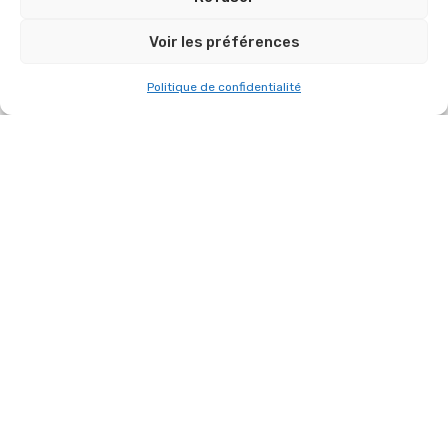
Voir les préférences
BELLE NOUVEAUTÉ CHEZ SYMBIOSE !
Politique de confidentialité
Vous avez un projet
similaire ?
Chez
Symbiose Event
, nous accompagnons les
entreprises, collectivités et artistes dans la
conception d’événements sur mesure :
concerts, conférences, salons, soirées ou lancements
de produit.