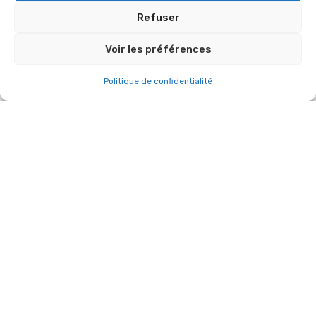
Refuser
Voir les préférences
BELLE NOUVEAUTÉ CHEZ SYMBIOSE !
Politique de confidentialité
Vous avez un projet
similaire ?
Chez
Symbiose Event
, nous accompagnons les
entreprises, collectivités et artistes dans la
conception d’événements sur mesure :