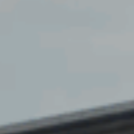
PRESTATIONS
RÉALISATIONS
Conférence
CONTACT
Sonorisation
Éclairage
Vidéo
Scène
Soirée et Mariage
Public address