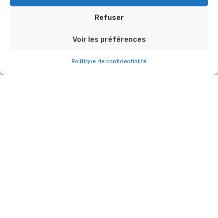
Refuser
Voir les préférences
A L’OCCASION DES VŒUX DU MAIRE DE
Politique de confidentialité
FONTENAY-LE-FLEURY, NOUS AVONS
ASSURÉ L’INSTALLATION SON ET LUMIÈRE
DU GYMNASE LOUIS PERGAUD.
11 janvier 2026
AUTRES RÉFÉRENCES DANS
“ORGANISATION D'ÉVÉNEMENTS”