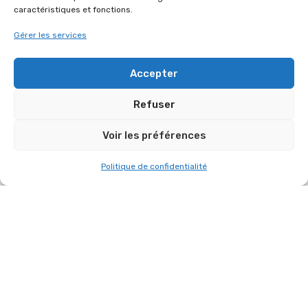
caractéristiques et fonctions.
Gérer les services
Accepter
LA FÊTE DE SAINT-CYR-L’ÉCOLE A DÉBUTÉ
HIERLA FÊTE DE SAINT-CYR-L’ÉCOLE A
Refuser
DÉBUTÉ LE 12 JUIN 2026
Voir les préférences
12 juin 2026
Politique de confidentialité