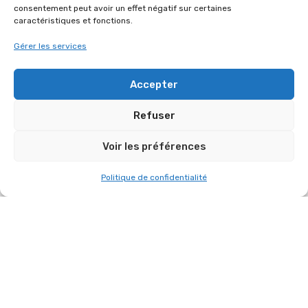
consentement peut avoir un effet négatif sur certaines
caractéristiques et fonctions.
Gérer les services
RETOUR SUR UN MAGNIFIQUE ÉVÉNEMENT
RÉALISÉ LE 12 JUIN 2026 À LA DÉFENSE
Accepter
POUR ZOO ART SHOW
12 juin 2026
Refuser
Voir les préférences
Politique de confidentialité
A L’OCCASION DES VŒUX DU MAIRE DE
FONTENAY-LE-FLEURY, NOUS AVONS