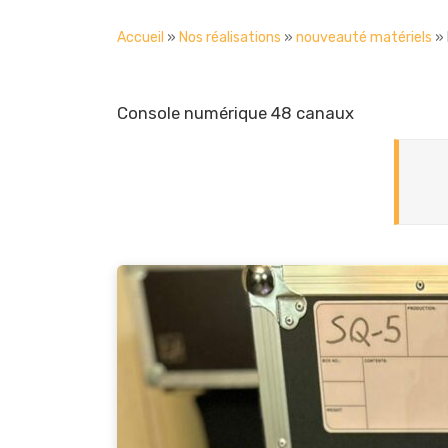
Accueil
»
Nos réalisations
»
nouveauté matériels
»
Console numérique 48 canaux