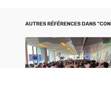
AUTRES RÉFÉRENCES DANS “CON
RETOUR SUR UN MAGNIFIQUE ÉVÉNEME
RÉALISÉ LE 12 JUIN 2026 À LA DÉFENS
POUR ZOO ART SHOW