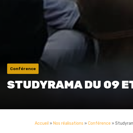
Conférence
STUDYRAMA DU 09 E
Accueil
»
Nos réalisations
»
Conférence
»
Studyram