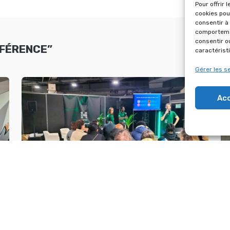
Pour offrir 
cookies pou
consentir à
comportemen
consentir o
FÉRENCE”
caractérist
Gérer les s
Ac
NT
SALON D’EXPO – 17 JANVIER 2026 À
E
L’ESPACE CHAPERET
A
1 janvier 2026