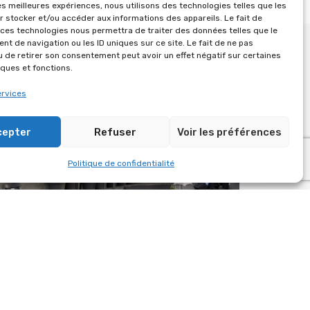
les meilleures expériences, nous utilisons des technologies telles que les
r stocker et/ou accéder aux informations des appareils. Le fait de
 ces technologies nous permettra de traiter des données telles que le
t de navigation ou les ID uniques sur ce site. Le fait de ne pas
u de retirer son consentement peut avoir un effet négatif sur certaines
iques et fonctions.
ervices
cepter
Refuser
Voir les préférences
Politique de confidentialité
A L’OCCASION DES VŒUX DU MAIRE DE
FONTENAY-LE-FLEURY, NOUS AVONS
SSURÉ L’INSTALLATION SON ET LUMIÈRE
DU GYMNASE LOUIS PERGAUD.