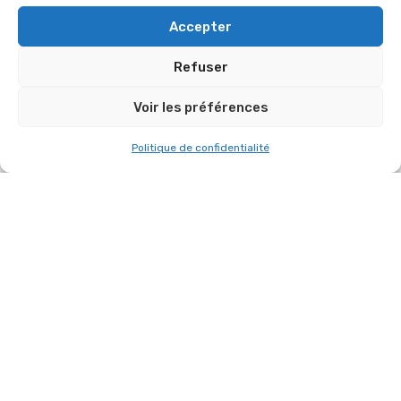
Accepter
Refuser
Voir les préférences
RETOUR SUR UN MAGNIFIQUE ÉVÉNEMENT
Politique de confidentialité
RÉALISÉ LE 12 JUIN 2026 À LA DÉFENSE
POUR ZOO ART SHOW
12 juin 2026