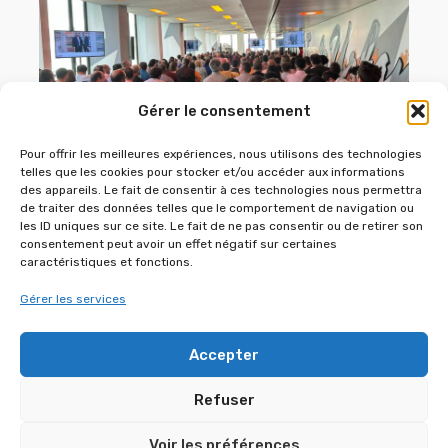
Gérer le consentement
Pour offrir les meilleures expériences, nous utilisons des technologies
telles que les cookies pour stocker et/ou accéder aux informations
RETOUR SUR UN MAGNIFIQUE ÉVÉNEMENT
des appareils. Le fait de consentir à ces technologies nous permettra
RÉALISÉ LE 12 JUIN 2026 À LA DÉFENSE
de traiter des données telles que le comportement de navigation ou
POUR ZOO ART SHOW
les ID uniques sur ce site. Le fait de ne pas consentir ou de retirer son
consentement peut avoir un effet négatif sur certaines
12 juin 2026
caractéristiques et fonctions.
Gérer les services
Accepter
Refuser
Voir les préférences