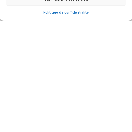
Politique de confidentialité
RETOUR SUR NOTRE ÉVÉNEMENT AU PARIS
CENTER EVENT LE 15 NOVEMBRE 2025 !
15 novembre 2025
RETOUR SUR LE STUDYRAMA DU 8 ET 9
NOVEMBRE À PARIS CENTER EVENT
8 novembre 2025