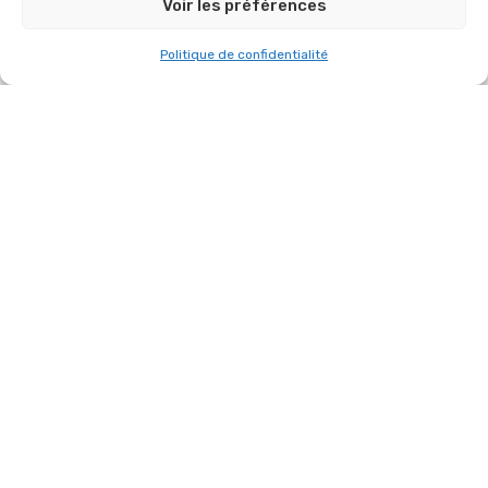
Voir les préférences
Politique de confidentialité
AUTRES RÉFÉRENCES DANS
“CONFÉRENCE”
RETOUR SUR UN MAGNIFIQUE ÉVÉNEMENT
RÉALISÉ LE 12 JUIN 2026 À LA DÉFENSE
POUR ZOO ART SHOW