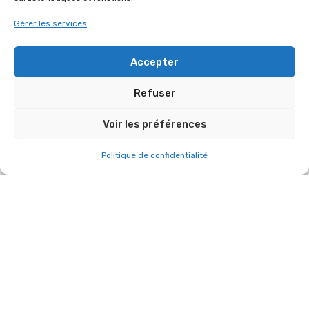
A L’OCCASION DES VŒUX DU MAIRE DE
FONTENAY-LE-FLEURY, NOUS AVONS
Gérer les services
ASSURÉ L’INSTALLATION SON ET LUMIÈRE
DU GYMNASE LOUIS PERGAUD.
Accepter
11 janvier 2026
Refuser
AUTRES RÉFÉRENCES DANS
Voir les préférences
“ORGANISATION DE SALON”
Politique de confidentialité