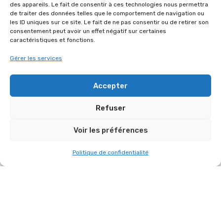
des appareils. Le fait de consentir à ces technologies nous permettra
de traiter des données telles que le comportement de navigation ou
les ID uniques sur ce site. Le fait de ne pas consentir ou de retirer son
consentement peut avoir un effet négatif sur certaines
FÊTE DE VILLEPREUX LE 27 JUIN 2026
caractéristiques et fonctions.
Gérer les services
AUTRES RÉFÉRENCES DANS
“ORGANISATION D'ÉVÉNEMENTS”
Accepter
Refuser
Voir les préférences
Politique de confidentialité