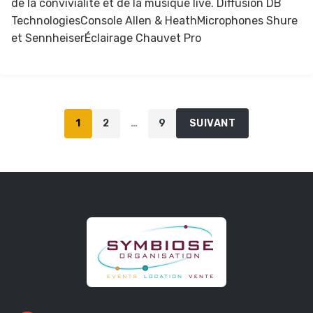
de la convivialité et de la musique live. Diffusion DB
TechnologiesConsole Allen & HeathMicrophones Shure
et SennheiserÉclairage Chauvet Pro
1
2
…
9
SUIVANT
Pagination
des
publications