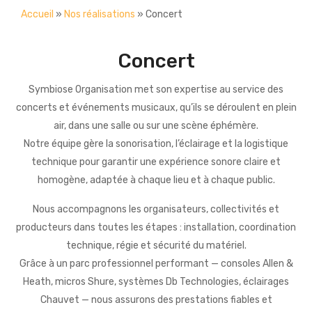
PRESTATIONS
Accueil
»
Nos réalisations
»
Concert
RÉALISATIONS
Conférence
Concert
CONTACT
Sonorisation
Éclairage
Symbiose Organisation met son expertise au service des
concerts et événements musicaux, qu’ils se déroulent en plein
Vidéo
air, dans une salle ou sur une scène éphémère.
Notre équipe gère la sonorisation, l’éclairage et la logistique
Scène
technique pour garantir une expérience sonore claire et
Soirée et Mariage
homogène, adaptée à chaque lieu et à chaque public.
Public address
Nous accompagnons les organisateurs, collectivités et
producteurs dans toutes les étapes : installation, coordination
technique, régie et sécurité du matériel.
Grâce à un parc professionnel performant — consoles Allen &
Heath, micros Shure, systèmes Db Technologies, éclairages
Chauvet — nous assurons des prestations fiables et