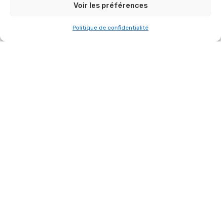
Voir les préférences
Politique de confidentialité
A L’OCCASION DES VŒUX DU MAIRE DE
FONTENAY-LE-FLEURY, NOUS AVONS
ASSURÉ L’INSTALLATION SON ET LUMIÈRE
DU GYMNASE LOUIS PERGAUD.
11 janvier 2026
AUTRES RÉFÉRENCES DANS
“BROADCAST”