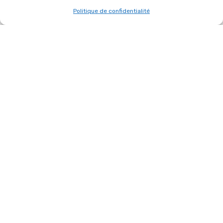
Politique de confidentialité
DIRECTION HOUDAN POUR LA SAINT-
MATHIEU 27 JUIN 2026 !
27 juin 2026