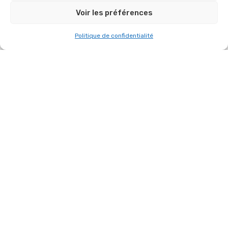
Voir les préférences
Politique de confidentialité
LE 14 JUILLET 2026 – LES CLAYES-SOUS-
BOIS
14 juillet 2026