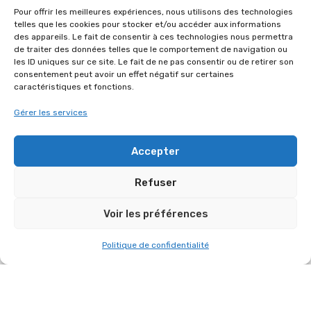
Pour offrir les meilleures expériences, nous utilisons des technologies
telles que les cookies pour stocker et/ou accéder aux informations
des appareils. Le fait de consentir à ces technologies nous permettra
de traiter des données telles que le comportement de navigation ou
les ID uniques sur ce site. Le fait de ne pas consentir ou de retirer son
MISE EN LUMIÈRE DE LA PRESTATION DU 8
consentement peut avoir un effet négatif sur certaines
ET 9 DÉCEMBRE À JOUARS-
caractéristiques et fonctions.
PONTCHARTRAIN.
Gérer les services
Accepter
Refuser
Voir les préférences
Politique de confidentialité
ÉVÉNEMENT AU THÉÂTRE MICHEL AUDIARD
DE CHEVREUSE SOUS LA DIRECTION DE