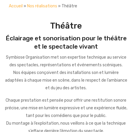
PRESTATIONS
Accueil
»
Nos réalisations
»
Théâtre
RÉALISATIONS
Conférence
Théâtre
CONTACT
Sonorisation
Éclairage et sonorisation pour le théâtre
Éclairage
et le spectacle vivant
Vidéo
Symbiose Organisation met son expertise technique au service
Scène
des spectacles, représentations et événements scéniques.
Nos équipes conçoivent des installations son et lumière
Soirée et Mariage
adaptées à chaque mise en scène, dans le respect de l’ambiance
Public address
et du jeu des artistes.
Chaque prestation est pensée pour offrir une restitution sonore
précise, une mise en lumière expressive et une expérience fluide,
tant pour les comédiens que pour le public.
Du montage à l’exploitation, nous veillons à ce que la technique
s’efface derrière l’émotion du spectacle.