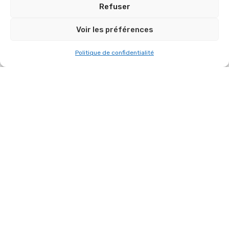
Refuser
Voir les préférences
Politique de confidentialité
PETIT CONCERT D’ORGANISER AVEC
CAPTATION ET ET RETRANSMISSION
VIDÉO POUR LA SOCIÉTÉ MUREX LE 27
JUIN 2023 PARIS 16E.