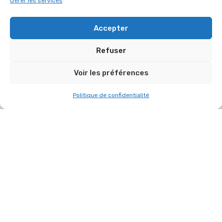
Gérer les services
Accepter
Refuser
Voir les préférences
Politique de confidentialité
RETOUR SUR L’ÉVÉNEMENT DU 13 JUILLET
2026 À SAINT-CYR-L’ÉCOLE !
13 juillet 2026