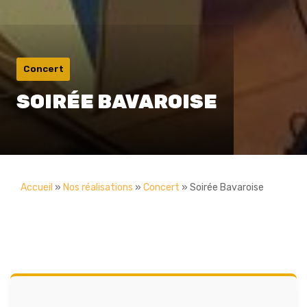
Concert
SOIRÉE BAVAROISE
Accueil
»
Nos réalisations
»
Concert
»
Soirée Bavaroise