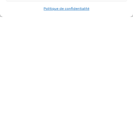
Politique de confidentialité
Kit batterie
DMK57-52
Voir le produit
AUTRES RÉFÉRENCES DANS