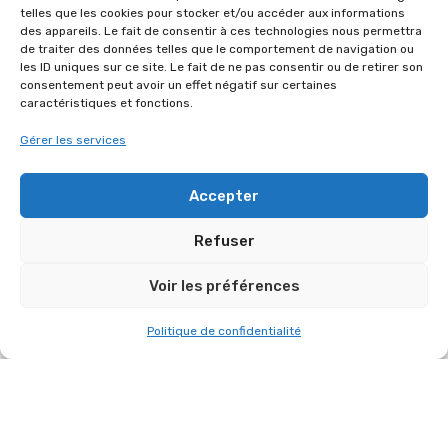
telles que les cookies pour stocker et/ou accéder aux informations
des appareils. Le fait de consentir à ces technologies nous permettra
RETOUR SUR L’ÉVÉNEMENT DU 13 JUILLET
de traiter des données telles que le comportement de navigation ou
2026 À SAINT-CYR-L’ÉCOLE !
les ID uniques sur ce site. Le fait de ne pas consentir ou de retirer son
consentement peut avoir un effet négatif sur certaines
13 juillet 2026
caractéristiques et fonctions.
Gérer les services
Accepter
Refuser
Voir les préférences
Politique de confidentialité
FÊTE DE VILLEPREUX LE 27 JUIN 2026