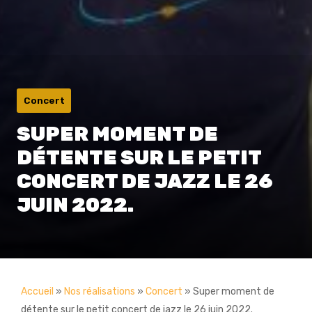
Concert
SUPER MOMENT DE
DÉTENTE SUR LE PETIT
CONCERT DE JAZZ LE 26
JUIN 2022.
Accueil
»
Nos réalisations
»
Concert
»
Super moment de
détente sur le petit concert de jazz le 26 juin 2022.