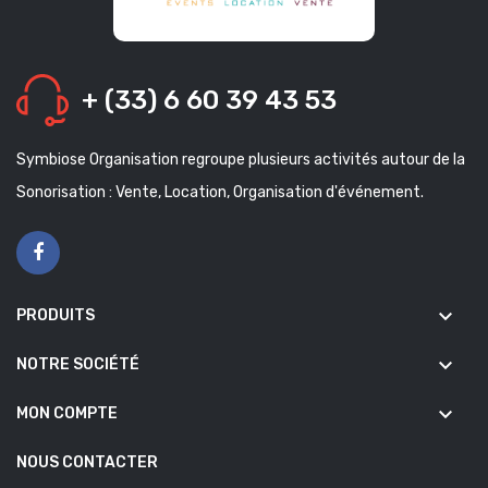
+ (33) 6 60 39 43 53
Symbiose Organisation regroupe plusieurs activités autour de la
Sonorisation : Vente, Location, Organisation d'événement.
keyboard_arrow_down
PRODUITS
keyboard_arrow_down
NOTRE SOCIÉTÉ
keyboard_arrow_down
MON COMPTE
NOUS CONTACTER