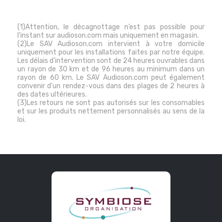
(1)Attention, le décagnottage n’est pas possible pour
l’instant sur audioson.com mais uniquement en magasin.
(2)Le SAV Audioson.com intervient à votre domicile
uniquement pour les installations faites par notre équipe.
Les délais d'intervention sont de 24 heures ouvrables dans
un rayon de 30 km et de 96 heures au minimum dans un
rayon de 60 km. Le SAV Audioson.com peut également
convenir d'un rendez-vous dans des plages de 2 heures à
des dates ultérieures.
(3)Les retours ne sont pas autorisés sur les consomables
et sur les produits nettement personnalisés au sens de la
loi.