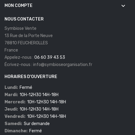
keyboard_arrow_down
MON COMPTE
NOUS CONTACTER
Symbiose Vente
13 Rue de la Porte Neuve
78810 FEUCHEROLLES
France
Appelez-nous :
06 60 39 43 53
Écrivez-nous :
info@symbioseorganisation.fr
HORAIRES D'OUVERTURE
Lundi:
Fermé
Mardi:
10H-12H30 14H-18H
Mercredi:
10H-12H30 14H-18H
Jeudi:
10H-12H30 14H-18H
Vendredi:
10H-12H30 14H-18H
Samedi:
Sur demande
Dimanche:
Fermé