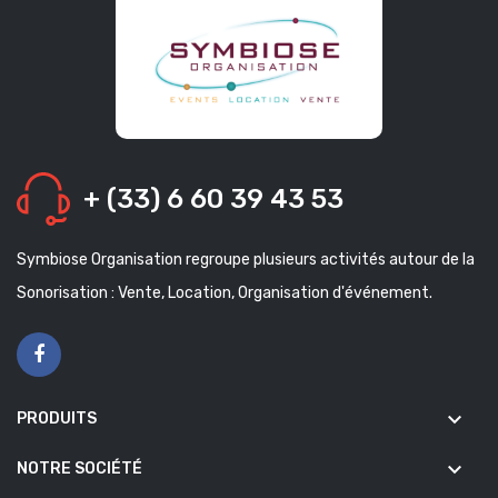
+ (33) 6 60 39 43 53
Symbiose Organisation regroupe plusieurs activités autour de la
Sonorisation : Vente, Location, Organisation d'événement.
keyboard_arrow_down
PRODUITS
keyboard_arrow_down
NOTRE SOCIÉTÉ