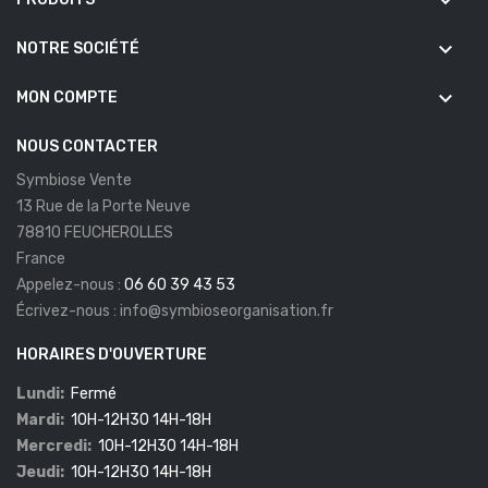
keyboard_arrow_down
keyboard_arrow_down
NOTRE SOCIÉTÉ
keyboard_arrow_down
MON COMPTE
NOUS CONTACTER
Symbiose Vente
13 Rue de la Porte Neuve
78810 FEUCHEROLLES
France
Appelez-nous :
06 60 39 43 53
Écrivez-nous :
info@symbioseorganisation.fr
HORAIRES D'OUVERTURE
Lundi:
Fermé
Mardi:
10H-12H30 14H-18H
Mercredi:
10H-12H30 14H-18H
Jeudi:
10H-12H30 14H-18H