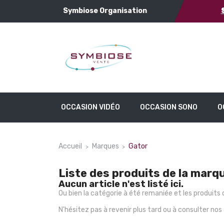
Symbiose Organisation
OCCASION VIDÉO
OCCASION SONO
O
Accueil
Marques
Gator
Liste des produits de la marq
Aucun article n'est listé ici.
Ou bien la catégorie à été remaniée et les produit
N'hésitez pas à revenir plus tard ou à consulter nos