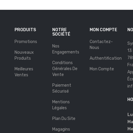
PRODUITS
NOTRE
MON COMPTE
NO
SOCIÉTÉ
Promotions
Contactez-
Sy
Nos
Nous
13
Engagements
Nouveaux
78
Produits
Authentification
Conditions
Fr
Générales De
Meilleures
Mon Compte
Ap
Vente
Ventes
Éc
Paiement
in
Sécurisé
s
HO
Mentions
Légales
Lu
Plan Du Site
Ma
Me
Magagins