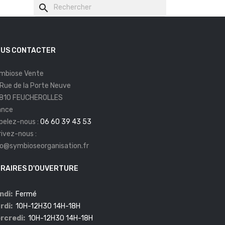
search
US CONTACTER
mbiose Vente
 Rue de la Porte Neuve
810 FEUCHEROLLES
ance
pelez-nous :
06 60 39 43 53
rivez-nous :
fo@symbioseorganisation.fr
RAIRES D'OUVERTURE
ndi:
Fermé
rdi:
10H-12H30 14H-18H
rcredi:
10H-12H30 14H-18H