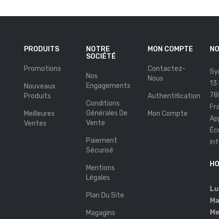
PRODUITS
NOTRE
MON COMPTE
NO
SOCIÉTÉ
Promotions
Contactez-
Sy
Nos
Nous
13
Engagements
Nouveaux
78
Produits
Authentification
Conditions
Fr
Générales De
Meilleures
Mon Compte
Ap
Vente
Ventes
Éc
Paiement
in
Sécurisé
s
HO
Mentions
Légales
Lu
Plan Du Site
Ma
Me
Magagins