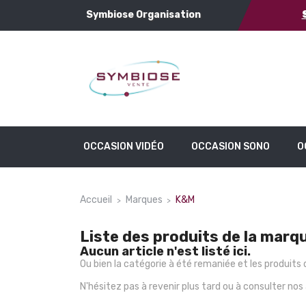
Symbiose Organisation
OCCASION VIDÉO
OCCASION SONO
O
Accueil
Marques
K&M
Liste des produits de la mar
Aucun article n'est listé ici.
Ou bien la catégorie à été remaniée et les produit
N'hésitez pas à revenir plus tard ou à consulter nos