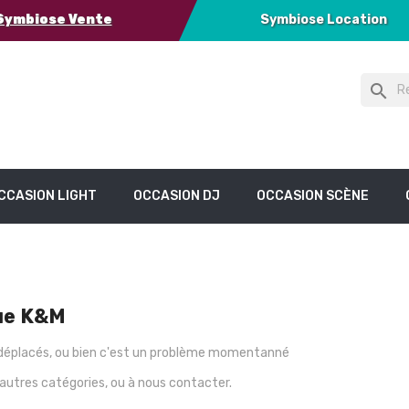
Symbiose Vente
Symbiose Location
search
CCASION LIGHT
OCCASION DJ
OCCASION SCÈNE
que K&M
s déplacés, ou bien c'est un problème momentanné
 autres catégories, ou à nous contacter.