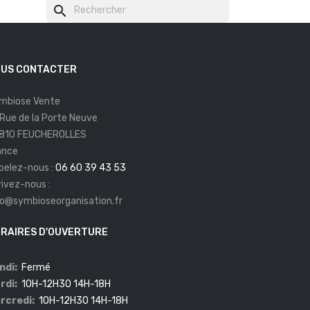
search
US CONTACTER
mbiose Vente
 Rue de la Porte Neuve
810 FEUCHEROLLES
ance
pelez-nous :
06 60 39 43 53
rivez-nous :
fo@symbioseorganisation.fr
RAIRES D'OUVERTURE
ndi:
Fermé
rdi:
10H-12H30 14H-18H
rcredi:
10H-12H30 14H-18H