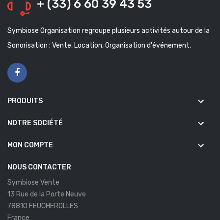
+ (33) 6 60 39 43 53
Symbiose Organisation regroupe plusieurs activités autour de la
Sonorisation : Vente, Location, Organisation d'événement.
keyboard_arrow_down
PRODUITS
keyboard_arrow_down
NOTRE SOCIÉTÉ
keyboard_arrow_down
MON COMPTE
NOUS CONTACTER
Symbiose Vente
13 Rue de la Porte Neuve
78810 FEUCHEROLLES
France