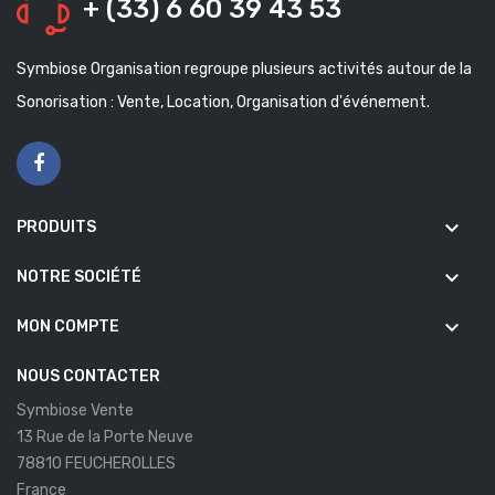
+ (33) 6 60 39 43 53
Symbiose Organisation regroupe plusieurs activités autour de la
Sonorisation : Vente, Location, Organisation d'événement.
keyboard_arrow_down
PRODUITS
keyboard_arrow_down
NOTRE SOCIÉTÉ
keyboard_arrow_down
MON COMPTE
NOUS CONTACTER
Symbiose Vente
13 Rue de la Porte Neuve
78810 FEUCHEROLLES
France