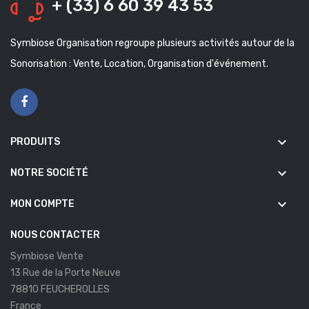
+ (33) 6 60 39 43 53
Symbiose Organisation regroupe plusieurs activités autour de la
Sonorisation : Vente, Location, Organisation d'événement.
keyboard_arrow_down
PRODUITS
keyboard_arrow_down
NOTRE SOCIÉTÉ
keyboard_arrow_down
MON COMPTE
NOUS CONTACTER
Symbiose Vente
13 Rue de la Porte Neuve
78810 FEUCHEROLLES
France