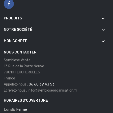
keyboard_arrow_down
PRODUITS
keyboard_arrow_down
NOTRE SOCIÉTÉ
keyboard_arrow_down
MON COMPTE
NOUS CONTACTER
Symbiose Vente
13 Rue de la Porte Neuve
78810 FEUCHEROLLES
France
Appelez-nous :
06 60 39 43 53
Écrivez-nous :
info@symbioseorganisation.fr
HORAIRES D'OUVERTURE
Lundi:
Fermé