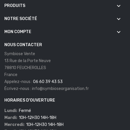
keyboard_arrow_down
PRODUITS
keyboard_arrow_down
NOTRE SOCIÉTÉ
keyboard_arrow_down
MON COMPTE
NOUS CONTACTER
Symbiose Vente
13 Rue de la Porte Neuve
78810 FEUCHEROLLES
France
Appelez-nous :
06 60 39 43 53
Écrivez-nous :
info@symbioseorganisation.fr
HORAIRES D'OUVERTURE
Lundi:
Fermé
Mardi:
10H-12H30 14H-18H
Mercredi:
10H-12H30 14H-18H