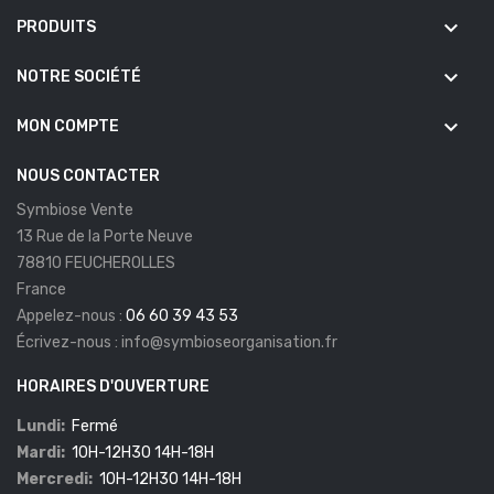
keyboard_arrow_down
PRODUITS
keyboard_arrow_down
NOTRE SOCIÉTÉ
keyboard_arrow_down
MON COMPTE
NOUS CONTACTER
Symbiose Vente
13 Rue de la Porte Neuve
78810 FEUCHEROLLES
France
Appelez-nous :
06 60 39 43 53
Écrivez-nous :
info@symbioseorganisation.fr
HORAIRES D'OUVERTURE
Lundi:
Fermé
Mardi:
10H-12H30 14H-18H
Mercredi:
10H-12H30 14H-18H