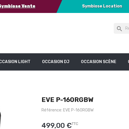
Symbiose Vente
Symbiose Location
search
CCASION LIGHT
OCCASION DJ
OCCASION SCÈNE
EVE P-160RGBW
Référence: EVE P-160RGBW
499,00 €
TTC