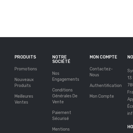
PRODUITS
NOTRE
MON COMPTE
NO
SOCIÉTÉ
Promotions
Contactez-
Sy
Nos
Nous
13
Engagements
Nouveaux
78
Produits
Authentification
Conditions
Fr
Générales De
Meilleures
Mon Compte
Ap
Vente
Ventes
Éc
Paiement
in
Sécurisé
s
HO
Mentions