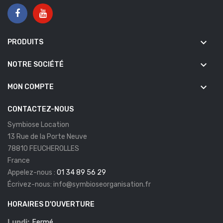
keyboard_arrow_down
PRODUITS
keyboard_arrow_down
NOTRE SOCIÉTÉ
keyboard_arrow_down
MON COMPTE
CONTACTEZ-NOUS
Symbiose Location
13 Rue de la Porte Neuve
78810 FEUCHEROLLES
France
Appelez-nous :
01 34 89 56 29
Écrivez-nous:
info@symbioseorganisation.fr
HORAIRES D'OUVERTURE
Lundi:
Fermé