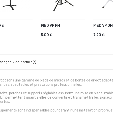
RE
PIED VP PM
PIED VP GM
OUTER AU PANIER
AJOUTER AU PANIER
AJOUTE
5,00 €
7,20 €
ichage 1-7 de 7 article(s)
roposons une gamme de pieds de micros et de boîtes de direct adapté
ences, spectacles et prestations professionnelles.
roits, perches et supports réglables assurent une mise en place stabl
(DI) permettent quant à elles de convertir et transmettre les signaux 
pertes.
ipements sont indispensables pour garantir une installation propre, eff