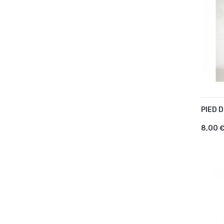
PIED 
AJ
8,00 