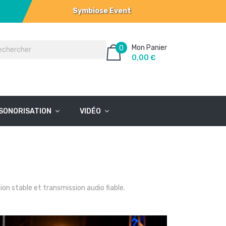
Symbiose Event
Mon Panier
0
0,00 €
SONORISATION
VIDÉO
ion stable et transmission audio fiable.