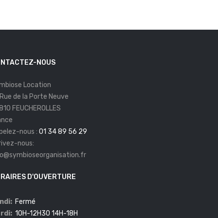
NTACTEZ-NOUS
mbiose Location
 Rue de la Porte Neuve
810 FEUCHEROLLES
ance
pelez-nous :
01 34 89 56 29
rivez-nous:
fo@symbioseorganisation.fr
RAIRES D'OUVERTURE
ndi:
Fermé
rdi:
10H-12H30 14H-18H