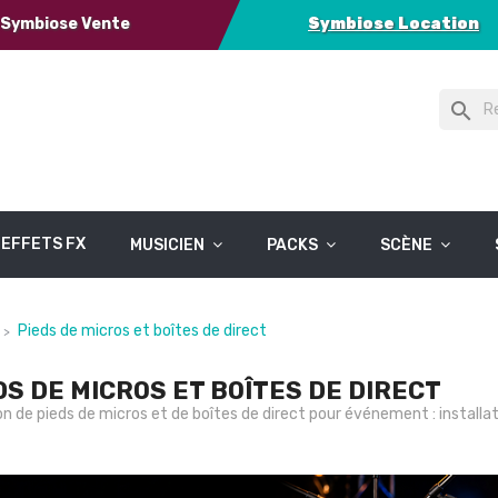
Symbiose Vente
Symbiose Location
search
EFFETS FX
MUSICIEN
PACKS
SCÈNE
Pieds de micros et boîtes de direct
DS DE MICROS ET BOÎTES DE DIRECT
n de pieds de micros et de boîtes de direct pour événement : installat