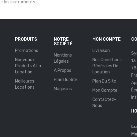
r les instruments.
PRODUITS
NOTRE
MON COMPTE
CO
SOCIÉTÉ
Promotions
Livraison
Sy
Mentions
Nouveaux
Nos Conditions
13
Légales
Produits À La
Générales De
78
A Propos
Location
Location
Fr
Plan Du Site
Meilleures
Plan Du Site
Ap
Locations
Magasins
Éc
Mon Compte
in
Contactez-
s
Nous
HO
Lu
Ma