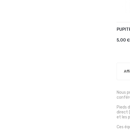
PUPIT
AJ
5,00 €
Aff
Nous p
confér
Pieds d
direct 
et les 
Ces équ