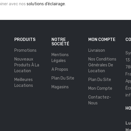
iner avec nos
solutions d’éclairage
.
PRODUITS
NOTRE
MON COMPTE
CO
SOCIÉTÉ
Promotions
Livraison
Sy
Mentions
Nouveaux
Nos Conditions
13
Légales
Produits À La
Générales De
78
A Propos
Location
Location
Fr
Plan Du Site
Meilleures
Plan Du Site
Ap
Locations
Magasins
Éc
Mon Compte
in
Contactez-
s
Nous
HO
Lu
Ma