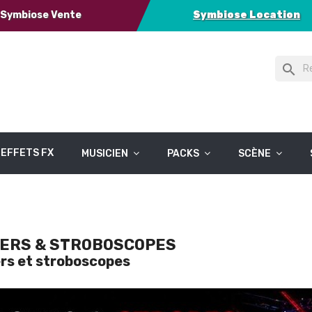
Symbiose Vente
Symbiose Location
search
EFFETS FX
MUSICIEN
PACKS
SCÈNE
ERS & STROBOSCOPES
rs et stroboscopes