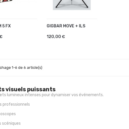
 5 FX
GIGBAR MOVE + ILS
OUTER AU PANIER
AJOUTER AU PANIER
 €
120,00 €
ichage 1-6 de 6 article(s)
ts visuels puissants
fets lumineux intenses pour dynamiser vos événements.
s professionnels
boscopes
s scéniques