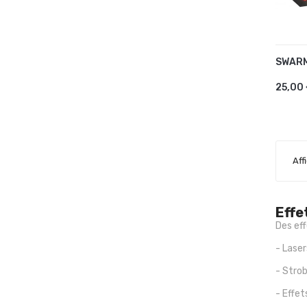
SWARM
AJ
25,00
Aff
Effe
Des ef
- Laser
- Stro
- Effet