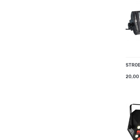
STROB
AJ
20,00