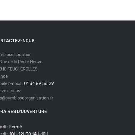
NTACTEZ-NOUS
mbiose Location
 Rue de la Porte Neuve
810 FEUCHEROLLES
ance
pelez-nous :
01 34 89 56 29
rivez-nous:
fo@symbioseorganisation.fr
RAIRES D'OUVERTURE
ndi:
Fermé
rdi:
10H-12H30 14H-18H