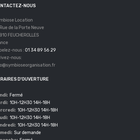
NTACTEZ-NOUS
mbiose Location
 Rue de la Porte Neuve
810 FEUCHEROLLES
ance
pelez-nous :
01 34 89 56 29
rivez-nous:
fo@symbioseorganisation.fr
RAIRES D'OUVERTURE
ndi:
Fermé
rdi:
10H-12H30 14H-18H
rcredi:
10H-12H30 14H-18H
udi:
10H-12H30 14H-18H
ndredi:
10H-12H30 14H-18H
medi:
Sur demande