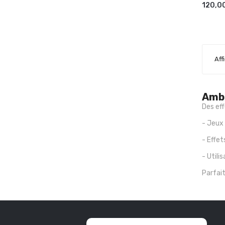
120,0
Aff
Ambi
Des eff
- Jeux
- Effet
- Utili
Parfai