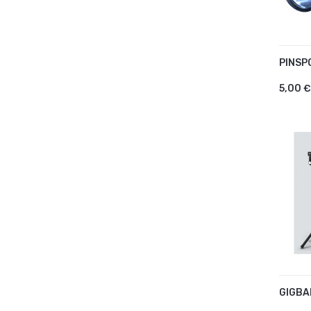
PINSP
AJ
5,00 €
GIGBA
AJ