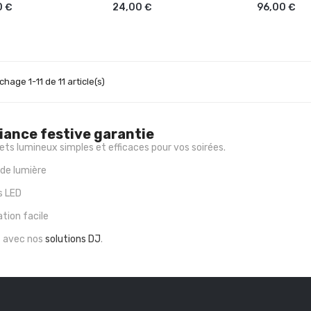
0 €
24,00 €
96,00 €
ichage 1-11 de 11 article(s)
ance festive garantie
ets lumineux simples et efficaces pour vos soirées.
 de lumière
s LED
sation facile
t avec nos
solutions DJ
.