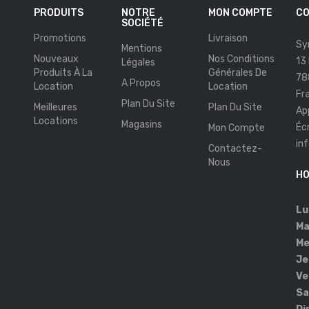
PRODUITS
NOTRE
MON COMPTE
CO
SOCIÉTÉ
Promotions
Livraison
Sy
Mentions
Nouveaux
Nos Conditions
13
Légales
Produits À La
Générales De
78
A Propos
Location
Location
Fr
Plan Du Site
Meilleures
Plan Du Site
Ap
Locations
Magasins
Éc
Mon Compte
in
Contactez-
s
Nous
HO
Lu
Ma
Me
Je
Ve
Sa