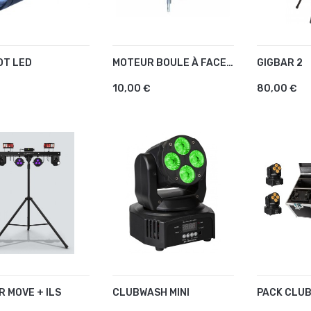
OT LED
MOTEUR BOULE À FACETTE 40/50CM
GIGBAR 2
OUTER AU PANIER
AJOUTER AU PANIER
AJOUTE
10,00 €
80,00 €
R MOVE + ILS
CLUBWASH MINI
PACK CLUB
OUTER AU PANIER
AJOUTER AU PANIER
AJOUTE