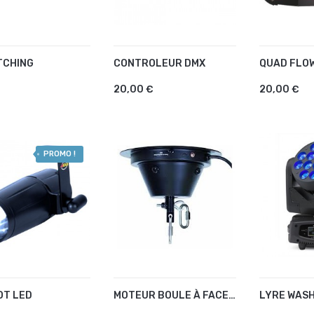
TCHING
CONTROLEUR DMX
QUAD FLO
OUTER AU PANIER
AJOUTER AU PANIER
AJOUTE
20,00 €
20,00 €
PROMO !
OT LED
MOTEUR BOULE À FACETTE 40/50CM
LYRE WASH
OUTER AU PANIER
AJOUTER AU PANIER
AJOUTE