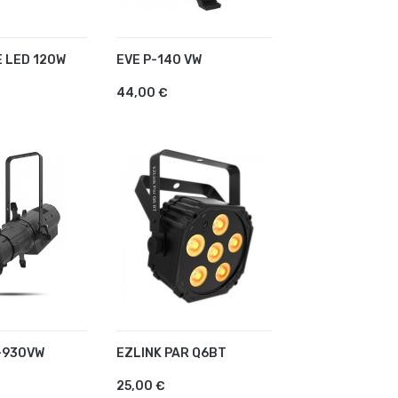
 LED 120W
EVE P-140 VW
R AU PANIER
AJOUTER AU PANIER
44,00 €
-930VW
EZLINK PAR Q6BT
R AU PANIER
AJOUTER AU PANIER
25,00 €