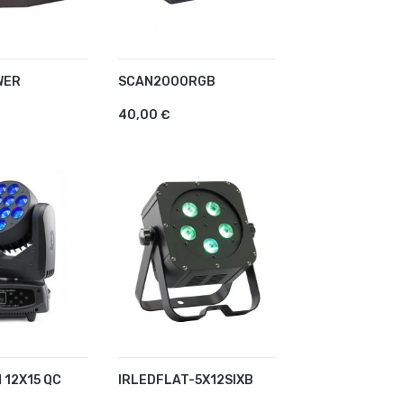
WER
SCAN2000RGB
R AU PANIER
AJOUTER AU PANIER
40,00 €
 12X15 QC
IRLEDFLAT-5X12SIXB
R AU PANIER
AJOUTER AU PANIER