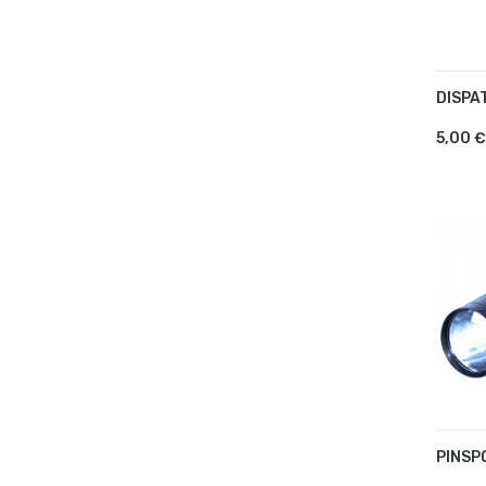
DISPA
AJ
5,00 €
PINSP
AJ