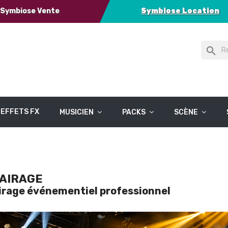
Symbiose Vente
Symbiose Location
search
EFFETS FX
MUSICIEN
PACKS
SCÈNE
AIRAGE
irage événementiel professionnel