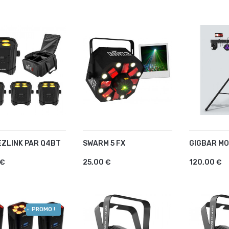
EZLINK PAR Q4BT
SWARM 5 FX
GIGBAR MO
OUTER AU PANIER
AJOUTER AU PANIER
AJOUTE
 €
25,00 €
120,00 €
PROMO !