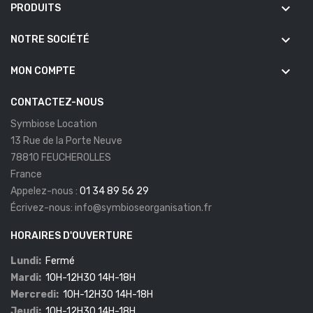
keyboard_arrow_down
PRODUITS
keyboard_arrow_down
NOTRE SOCIÉTÉ
keyboard_arrow_down
MON COMPTE
CONTACTEZ-NOUS
Symbiose Location
13 Rue de la Porte Neuve
78810 FEUCHEROLLES
France
Appelez-nous :
01 34 89 56 29
Écrivez-nous:
info@symbioseorganisation.fr
HORAIRES D'OUVERTURE
Lundi:
Fermé
Mardi:
10H-12H30 14H-18H
Mercredi:
10H-12H30 14H-18H
Jeudi:
10H-12H30 14H-18H