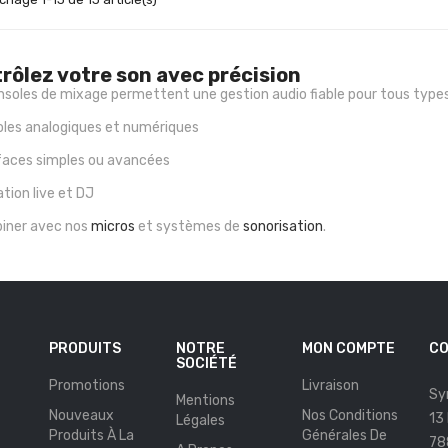
rôlez votre son avec précision
nsoles de mixage permettent une gestion audio fiable pour tous typ
oles analogiques et numériques
rfaces simples ou avancées
sation live et DJ
iner avec nos
micros
et systèmes de
sonorisation
.
PRODUITS
NOTRE
MON COMPTE
CO
SOCIÉTÉ
Promotions
Livraison
Sy
Mentions
Nouveaux
Nos Conditions
13
Légales
Produits À La
Générales De
78