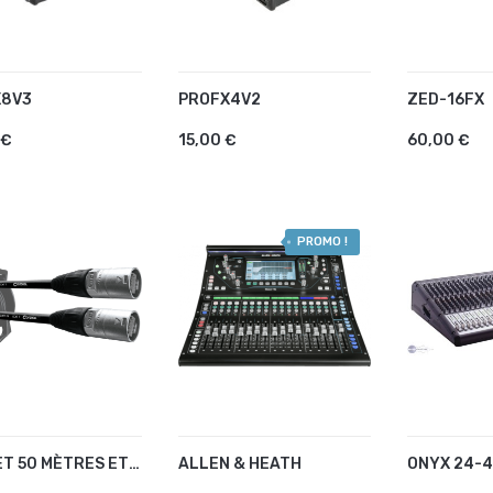
X8V3
PROFX4V2
ZED-16FX
OUTER AU PANIER
AJOUTER AU PANIER
AJOUTE
 €
15,00 €
60,00 €
PROMO !
TOURET 50 MÈTRES ETHERCON CAT7
ALLEN & HEATH
ONYX 24-
OUTER AU PANIER
AJOUTER AU PANIER
AJOUTE