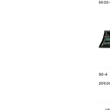
59,00
SQ-6
AJ
209,0
Aff