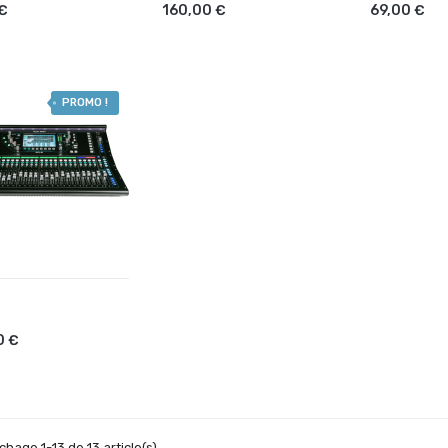
 €
160,00 €
69,00 €
PROMO !
OUTER AU PANIER
0 €
ichage 1-13 de 13 article(s)