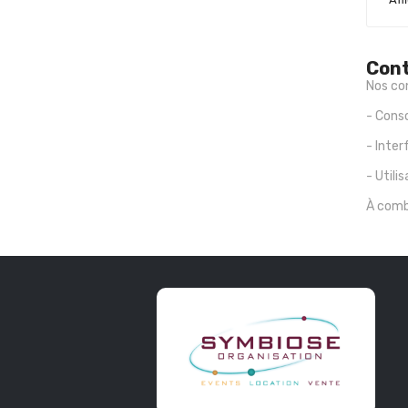
Cont
Nos co
- Cons
- Inte
- Utili
À comb